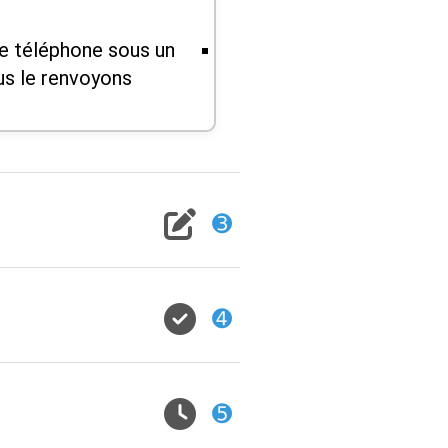
e téléphone sous un
us le renvoyons.
➌
➍
➎