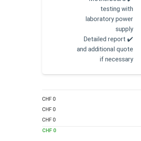
testing with
laboratory power
supply
✔️ Detailed report
and additional quote
if necessary
0 CHF
0 CHF
0 CHF
0 CHF