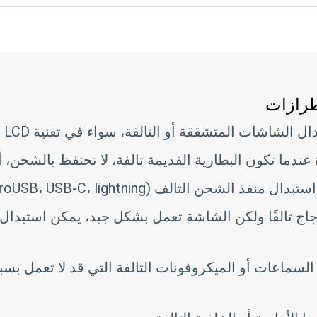
طرازات
الشاشات المتشققة أو التالفة، سواء في تقنية LCD أو AMOLED.
ندما تكون البطارية القديمة تالفة، لا تحتفظ بالشحن، أو
 منفذ الشحن التالف (microUSB، USB-C، lightning).
اج تالفًا ولكن الشاشة تعمل بشكل جيد، يمكن استبدال 
لسماعات أو الميكروفونات التالفة التي قد لا تعمل بسبب 