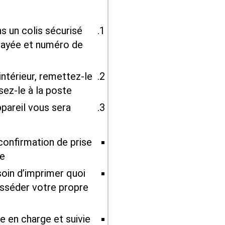
 un colis sécurisé
payée et numéro de
’intérieur, remettez-le
ez-le à la poste.
ppareil vous sera
onfirmation de prise
e.
oin d’imprimer quoi
osséder votre propre
se en charge et suivie