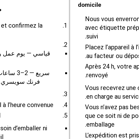
domicile
 nous
Nous vous enverrons
et confirmez la
avec étiquette pré
suivi.
Placez l’appareil à l
قياسي — يوم عمل 
au facteur ou dépos
Après 24 h, votre a
renvoyé.
فرنك سويسري (م
Vous recevrez une c
en charge au servic
l à l’heure convenue.
Vous n’avez pas bes
ا
que ce soit ni de p
emballage.
soin d’emballer ni
L’expédition est pri
l.