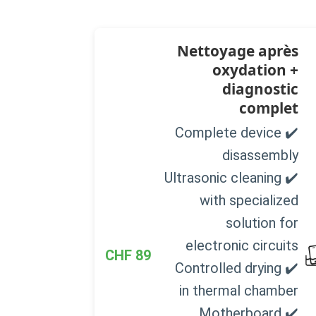
Nettoyage après
oxydation +
diagnostic
complet
✔️ Complete device
disassembly
✔️ Ultrasonic cleaning
with specialized
solution for
electronic circuits
CHF
89
✔️ Controlled drying
in thermal chamber
✔️ Motherboard