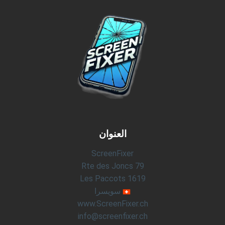
العنوان
ScreenFixer
Rte des Joncs 79
1619 Les Paccots
سويسرا
www.ScreenFixer.ch
info@screenfixer.ch