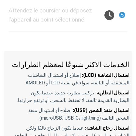
Attendez le coursier ou déposez
➎
l'appareil au point sélectionné
الخدمات الأكثر شيوعًا لمعظم الطرازات
استبدال الشاشة (LCD):
إصلاح أو استبدال الشاشات
المتشققة أو التالفة، سواء في تقنية LCD أو AMOLED.
استبدال البطارية:
تركيب بطارية جديدة عندما تكون
البطارية القديمة تالفة، لا تحتفظ بالشحن، أو ترتفع حرارتها.
استبدال منفذ الشحن (USB):
إصلاح أو استبدال منفذ
الشحن التالف (microUSB، USB-C، lightning).
استبدال زجاج الشاشة:
عندما يكون الزجاج تالفًا ولكن
الشاشة تعمل بشكل جيد، يمكن استبدال الزجاج دون الحاجة