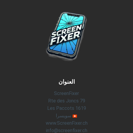
العنوان
ScreenFixer
Rte des Joncs 79
1619 Les Paccots
سويسرا
www.ScreenFixer.ch
info@screenfixer.ch