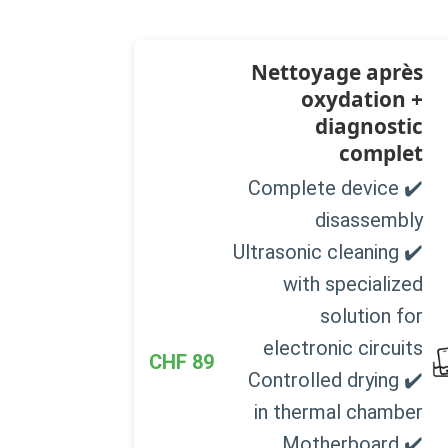
Nettoyage après
oxydation +
diagnostic
complet
✔️ Complete device
disassembly
✔️ Ultrasonic cleaning
with specialized
solution for
electronic circuits
CHF
89
✔️ Controlled drying
in thermal chamber
✔️ Motherboard