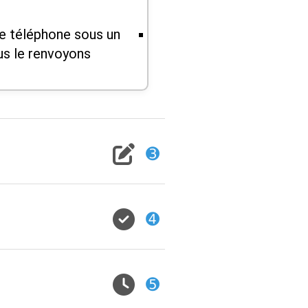
e téléphone sous un
us le renvoyons.
➌
➍
➎