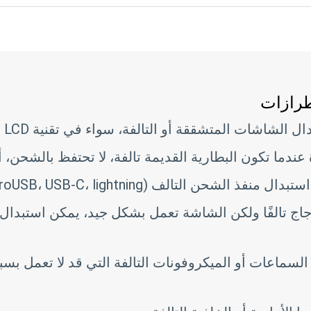
طرازات
الشاشات المتشققة أو التالفة، سواء في تقنية LCD أو AMOLED.
ندما تكون البطارية القديمة تالفة، لا تحتفظ بالشحن، أو
 منفذ الشحن التالف (microUSB، USB-C، lightning).
اج تالفًا ولكن الشاشة تعمل بشكل جيد، يمكن استبدال 
لسماعات أو الميكروفونات التالفة التي قد لا تعمل بسبب 