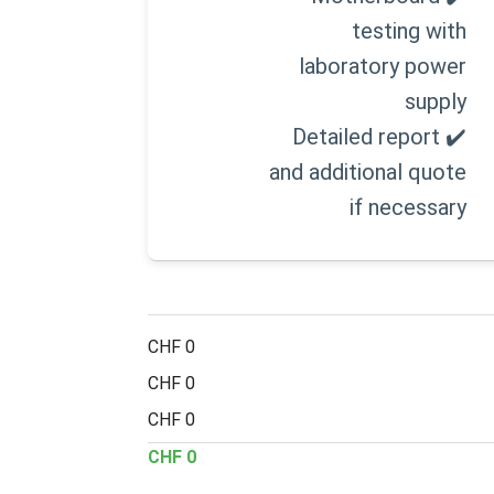
testing with
laboratory power
supply
✔️ Detailed report
and additional quote
if necessary
0 CHF
0 CHF
0 CHF
0 CHF