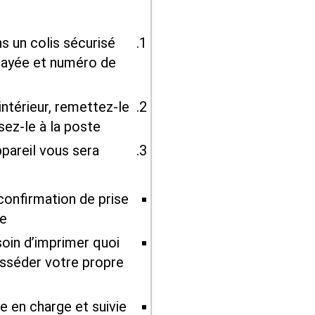
 un colis sécurisé
payée et numéro de
’intérieur, remettez-le
ez-le à la poste.
ppareil vous sera
onfirmation de prise
e.
oin d’imprimer quoi
osséder votre propre
se en charge et suivie