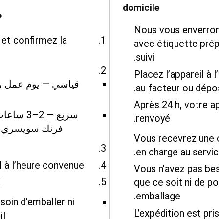
domicile
 nous
Nous vous enverrons
et confirmez la
avec étiquette pré
suivi.
Placez l’appareil à l
قياسي — يوم عمل 
au facteur ou dépos
Après 24 h, votre a
renvoyé.
فرنك سويسري (م
Vous recevrez une c
en charge au servic
l à l’heure convenue.
Vous n’avez pas bes
ا
que ce soit ni de p
emballage.
soin d’emballer ni
L’expédition est pri
l.