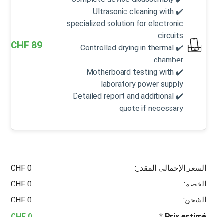
✔️ Ultrasonic cleaning with
specialized solution for electronic
circuits
CHF
89
✔️ Controlled drying in thermal
chamber
✔️ Motherboard testing with
laboratory power supply
✔️ Detailed report and additional
quote if necessary
السعر الإجمالي المقدر:
0 CHF
الخصم:
0 CHF
الشحن:
0 CHF
0 CHF
*
Prix estimé