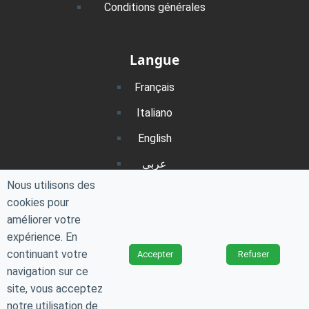
Conditions générales
Langue
Français
Italiano
English
عربي
Nous utilisons des
Português
cookies pour
Polski
améliorer votre
expérience. En
continuant votre
Accepter
Refuser
© 2024 ScreenFixer. All rights reserved.
navigation sur ce
site, vous acceptez
This site is protected by reCAPTCHA and the Google
Privacy Policy
and
Terms of
notre utilisation de
Service
apply.