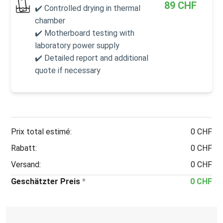
89
CHF
✔️ Controlled drying in thermal
chamber
✔️ Motherboard testing with
laboratory power supply
✔️ Detailed report and additional
quote if necessary
Prix total estimé:
0 CHF
Rabatt:
0 CHF
Versand:
0 CHF
Geschätzter Preis
*
0 CHF