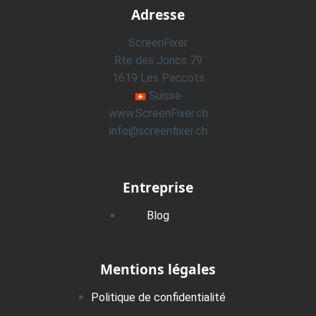
Adresse
ScreenFixer
Rte des Joncs 79
1619 Les Paccots
Suisse
www.ScreenFixer.ch
info@screenfixer.ch
Entreprise
Blog
Mentions légales
Politique de confidentialité