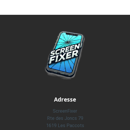
Adresse
ScreenFixer
Rte des Joncs 79
1619 Les Paccots