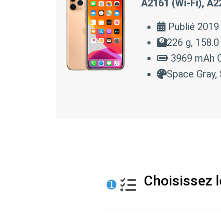
A2161 (Wi-Fi), A22
Publié 2019
226 g, 158.
3969 mAh C
Space Gray, 
Choisissez l
➊