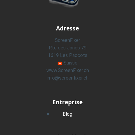
Adresse
ScreenFixer
Rte des Joncs 79
1619 Les Paccots
Suisse
www.ScreenFixer.ch
info@screenfixer.ch
Entreprise
Blog