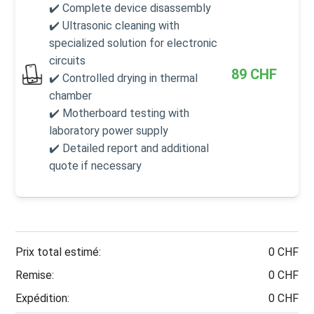
✔️ Complete device disassembly
✔️ Ultrasonic cleaning with
specialized solution for electronic
circuits
89
CHF
✔️ Controlled drying in thermal
chamber
✔️ Motherboard testing with
laboratory power supply
✔️ Detailed report and additional
quote if necessary
Prix total estimé:
0 CHF
Remise:
0 CHF
Expédition:
0 CHF