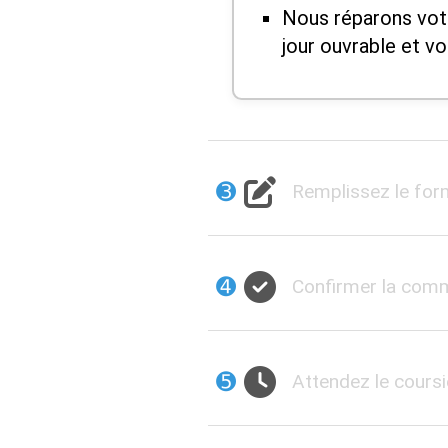
Nous réparons vot
jour ouvrable et vo
➌
Remplissez le for
➍
Confirmer la co
➎
Attendez le coursi