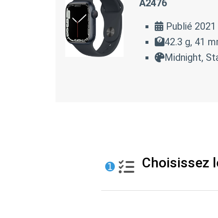
A2476
Publié 2021
42.3 g, 41 
Midnight, Sta
Choisissez l
➊