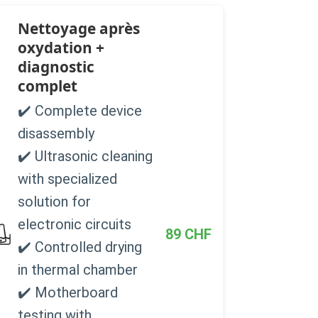
Nettoyage après
oxydation +
diagnostic
complet
✔️ Complete device
disassembly
✔️ Ultrasonic cleaning
with specialized
solution for
electronic circuits
89
CHF
✔️ Controlled drying
in thermal chamber
✔️ Motherboard
testing with