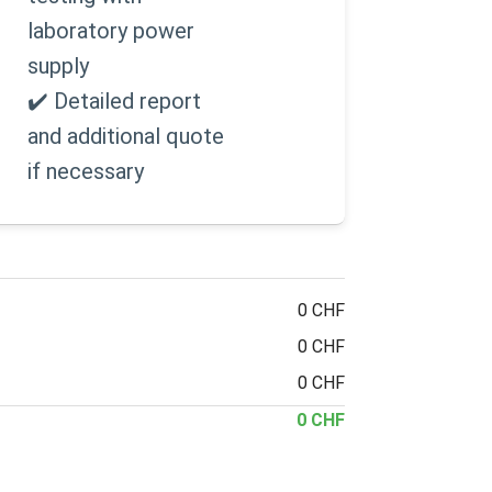
laboratory power
supply
✔️ Detailed report
and additional quote
if necessary
0 CHF
0 CHF
0 CHF
0 CHF