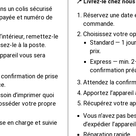
📍 Livrez-le chez nous
s un colis sécurisé
Réservez une date 
épayée et numéro de
commande.
Choisissez votre opt
l’intérieur, remettez-le
Standard — 1 jour
sez-le à la poste.
prix.
ppareil vous sera
Express — min. 2
confirmation préa
confirmation de prise
Attendez la confirm
ce.
Apportez l’appareil 
soin d’imprimer quoi
Récupérez votre app
posséder votre propre
Vous n’avez pas bes
ise en charge et suivie
d’expédier l’appareil
Réparation rapide.