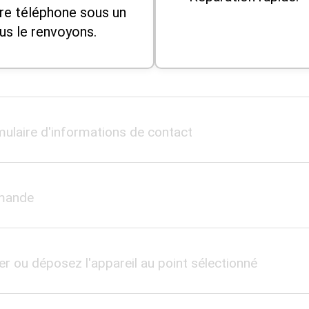
re téléphone sous un
us le renvoyons.
mulaire d'informations de contact
mmande
er ou déposez l'appareil au point sélectionné