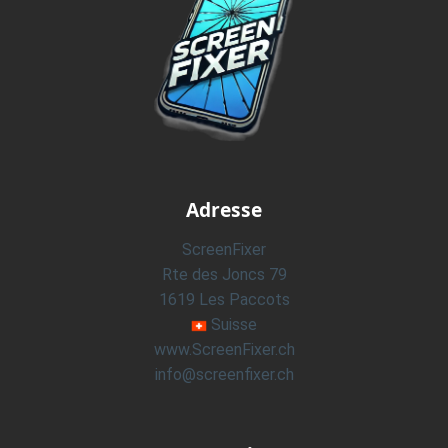
Adresse
ScreenFixer
Rte des Joncs 79
1619 Les Paccots
Suisse
www.ScreenFixer.ch
info@screenfixer.ch