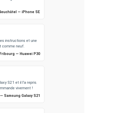
Neuchâtel — iPhone SE
des instructions et une
 et comme neuf.
 Fribourg — Huawei P30
xy S21 et il l’a repris.
ecommande vivement !
 — Samsung Galaxy S21