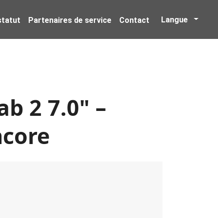
Langue
 statut
Partenaires de service
Contact
b 2 7.0" –
ncore