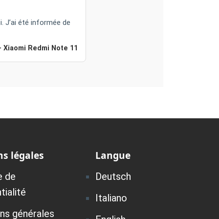
 J’ai été informée de
— Xiaomi Redmi Note 11
s légales
Langue
e de
Deutsch
tialité
Italiano
ons générales