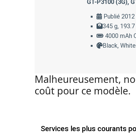
GT-P3100 (3G), G
Publié 2012
345 g, 193.
4000 mAh C
Black, White
Malheureusement, nou
coût pour ce modèle.
Services les plus courants p