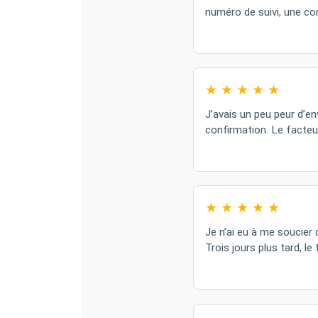
numéro de suivi, une con
★
★
★
★
★
J’avais un peu peur d’en
confirmation. Le facteu
★
★
★
★
★
Je n’ai eu à me soucier 
Trois jours plus tard, 