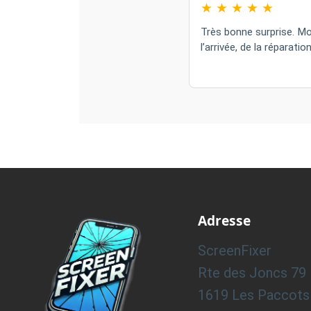
★
★
★
★
★
Très bonne surprise. Mo
l’arrivée, de la réparati
Adresse
ScreenFixer
Rte des Joncs 79
1619 Les Paccots