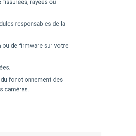
fissurées, rayées ou
ules responsables de la
n ou de firmware sur votre
ées.
st du fonctionnement des
es caméras.