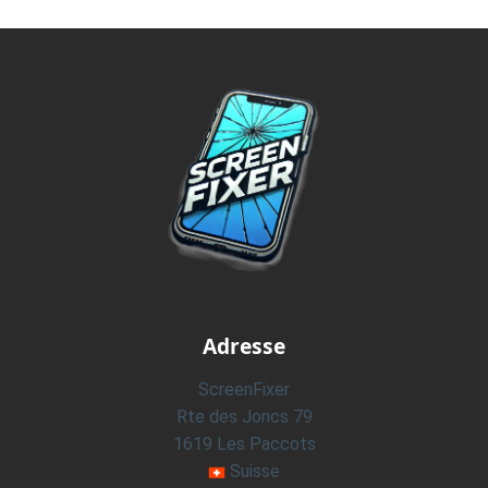
Adresse
ScreenFixer
Rte des Joncs 79
1619 Les Paccots
Suisse