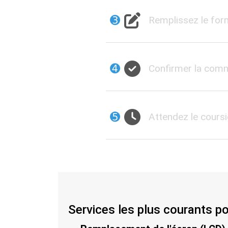
➌
Remplissez le for
➍
Confirmer la co
➎
Attendez le coursi
Services les plus courants p