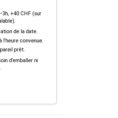
–3h, +40 CHF (sur
lable).
ation de la date.
à l’heure convenue.
areil prêt.
oin d’emballer ni
.