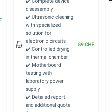
✔️ Complete device
disassembly
✔️ Ultrasonic cleaning
F
with specialized
solution for
electronic circuits
89
CHF
✔️ Controlled drying
in thermal chamber
✔️ Motherboard
testing with
laboratory power
supply
✔️ Detailed report
and additional quote