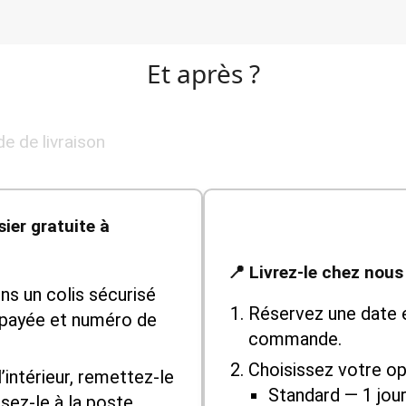
Et après ?
e de livraison
sier gratuite à
📍 Livrez-le chez nous
s un colis sécurisé
Réservez une date 
épayée et numéro de
commande.
Choisissez votre opt
l’intérieur, remettez-le
Standard — 1 jour
sez-le à la poste.