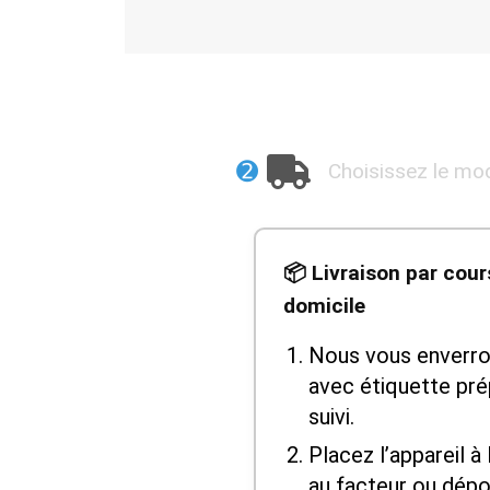
➋
Choisissez le mod
📦 Livraison par cour
domicile
Nous vous enverron
avec étiquette pr
suivi.
Placez l’appareil à 
au facteur ou dépo