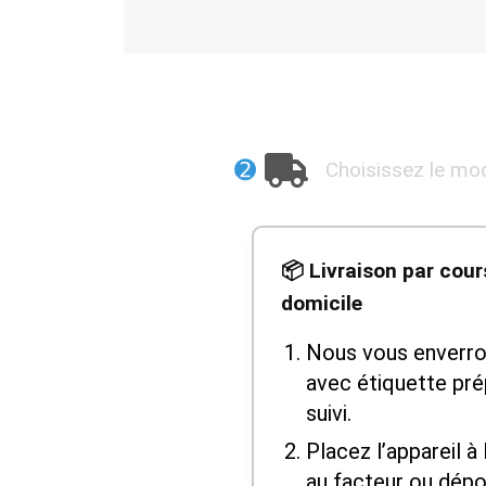
➋
Choisissez le mod
📦 Livraison par cour
domicile
Nous vous enverron
avec étiquette pr
suivi.
Placez l’appareil à 
au facteur ou dépo