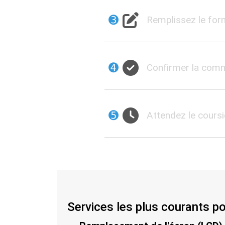
➌
Remplissez le for
➍
Confirmer la co
➎
Attendez le coursi
Services les plus courants p