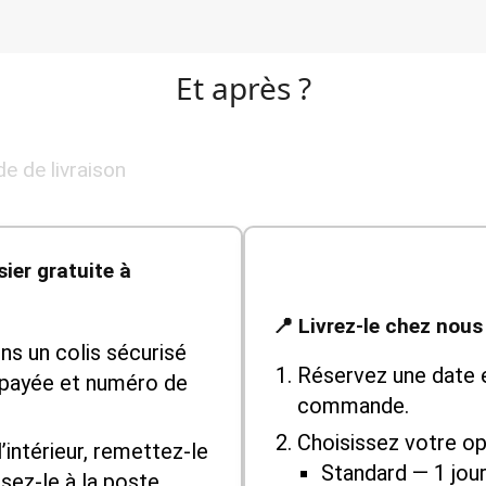
Et après ?
e de livraison
sier gratuite à
📍 Livrez-le chez nous
s un colis sécurisé
Réservez une date 
épayée et numéro de
commande.
Choisissez votre opt
l’intérieur, remettez-le
Standard — 1 jour
sez-le à la poste.