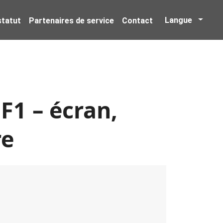
Langue
 statut
Partenaires de service
Contact
F1 – écran,
re