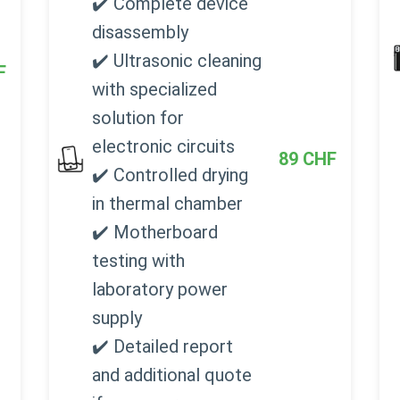
✔️ Complete device
disassembly
✔️ Ultrasonic cleaning
F
with specialized
solution for
electronic circuits
89
CHF
✔️ Controlled drying
in thermal chamber
✔️ Motherboard
testing with
laboratory power
supply
✔️ Detailed report
and additional quote