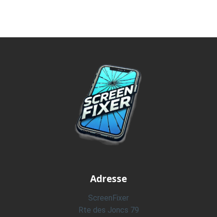
Adresse
ScreenFixer
Rte des Joncs 79