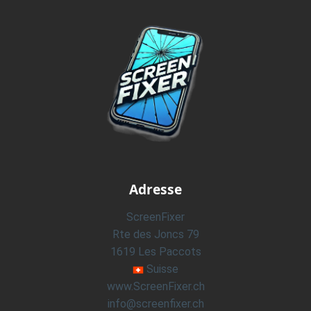
Adresse
ScreenFixer
Rte des Joncs 79
1619 Les Paccots
Suisse
www.ScreenFixer.ch
info@screenfixer.ch